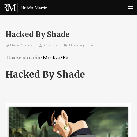
INICIO
Hacked By Shade
BIOGRAFÍA
Hace 10 años
Cristina
Uncategorized
NOTICIAS
Шлюхи на сайте
DISCOGRAFÍA
MoskvaSEX
FOTOS
Hacked By Shade
CONTACTO