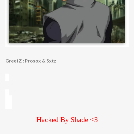
GreetZ : Prosox & Sxtz
Hacked By Shade <3